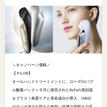
＼キャンペーン価格／
【￥6,180】
オールハンドトリートメントに、ローズO2バブ
ル酸素パック＋９月に発売されたReFaの美顔器
をプラス！角質ケアと美容成分の導入、1MHZ
のラジオ波でお肌を心地良い温感で深部まで温