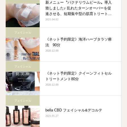
新メニュー〝バクテリウムピール〟導入
致しました♪ 乱れたターンオーバーを促
進させる、短期集中型の肌育トリートメ
ント☆
2021.04.02
フェイシャル
《ネット予約限定》海洋ハーブタラソ療
法 90分
2020.12.09
フェイシャル
《ネット予約限定》クイーンフィトセル
トリートメント80分
2020.12.09
フェイシャル
bella CBD フェイシャル&デコルテ
2021.01.27