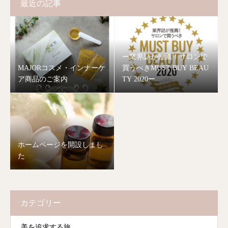
最近の記事
ー業界誌が推薦！サロンで
MAJORコスメ・インナーケ
買うべきMUST BUY BEAU
ア商品のご案内
TY 2020ー
ホームページを開設しまし
た
カテゴリー
美を追求する旅