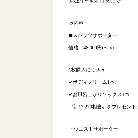
3/8正午〜4/30 11:59まで
🌿内容
◼︎スパッツサポーター
価格：48,000円(+tax)
1枚購入につき▼
✔︎ボディクリーム1本、
✔︎お風呂上がりソックス1つ
〝計17,270相当〟をプレゼント
・ウエストサポーター