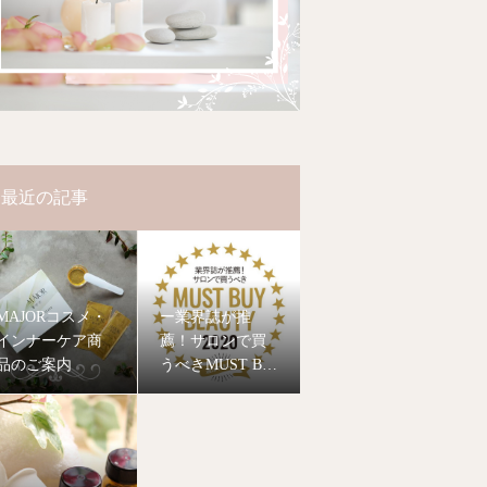
最近の記事
MAJORコスメ・
ー業界誌が推
インナーケア商
薦！サロンで買
品のご案内
うべきMUST BU
Y BEAUTY 2020
ー