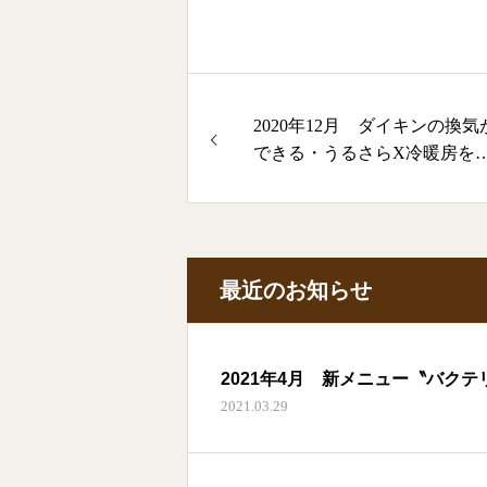
2020年12月 ダイキンの換気
できる・うるさらX冷暖房を
置
最近のお知らせ
2021年4月 新メニュー〝バクテ
2021.03.29
ーン中☆